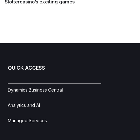
Slottercasino’s exciting games
QUICK ACCESS
Dynamics Business Central
Analytics and AI
Managed Services