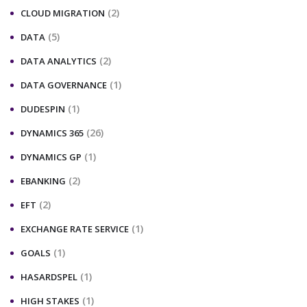
(2)
CLOUD MIGRATION
(5)
DATA
(2)
DATA ANALYTICS
(1)
DATA GOVERNANCE
(1)
DUDESPIN
(26)
DYNAMICS 365
(1)
DYNAMICS GP
(2)
EBANKING
(2)
EFT
(1)
EXCHANGE RATE SERVICE
(1)
GOALS
(1)
HASARDSPEL
(1)
HIGH STAKES