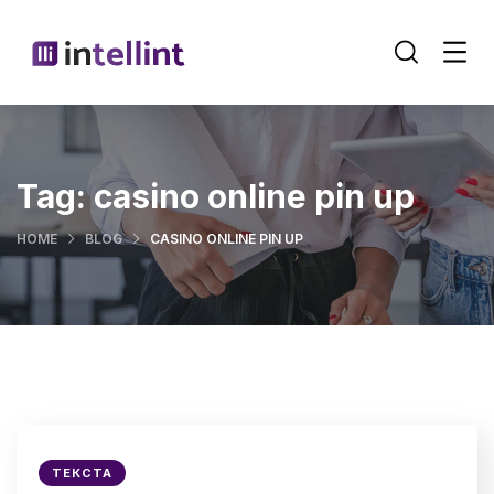
Tag:
casino online pin up
HOME
BLOG
CASINO ONLINE PIN UP
ТЕКСТА