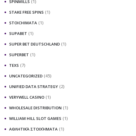
(1)
SPINMILLS
(1)
STAKE FREE SPINS
(1)
STOICHIMATA
(1)
SUPABET
(1)
SUPER BET DEUTSCHLAND
(1)
SUPERBET
(7)
TEXS
(45)
UNCATEGORIZED
(2)
UNIFIED DATA STRATEGY
(1)
VERYWELL CASINO
(1)
WHOLESALE DISTRIBUTION
(1)
WILLIAM HILL SLOT GAMES
(1)
ΑΘΛΗΤΙΚΆ ΣΤΟΙΧΉΜΑΤΑ