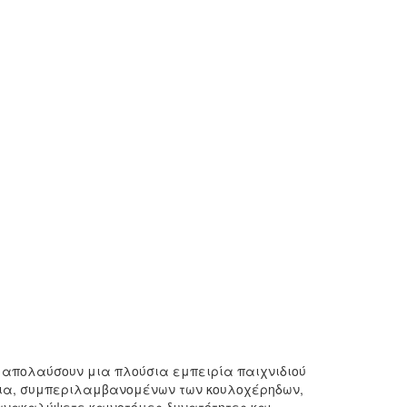
α απολαύσουν μια πλούσια εμπειρία παιχνιδιού
νίδια, συμπεριλαμβανομένων των κουλοχέρηδων,