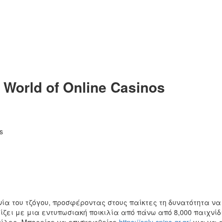
 World of Online Casinos
s
ανία του τζόγου, προσφέροντας στους παίκτες τη δυνατότητα ν
χωρίζει με μια εντυπωσιακή ποικιλία από πάνω από 8,000 παιχ