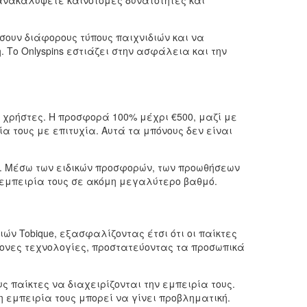
ανακαλύψετε καινοτόμες δυνατότητες και
ήσουν διάφορους τύπους παιχνιδιών και να
 Το Onlyspins εστιάζει στην ασφάλεια και την
ς χρήστες. Η προσφορά 100% μέχρι €500, μαζί με
α τους με επιτυχία. Αυτά τα μπόνους δεν είναι
ν. Μέσω των ειδικών προσφορών, των προωθήσεων
 εμπειρία τους σε ακόμη μεγαλύτερο βαθμό.
ών Tobique, εξασφαλίζοντας έτσι ότι οι παίκτες
ονες τεχνολογίες, προστατεύοντας τα προσωπικά
ς παίκτες να διαχειρίζονται την εμπειρία τους.
η εμπειρία τους μπορεί να γίνει προβληματική.