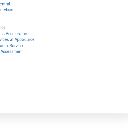
entral
ervices
tics
ss Accelerators
rvices at AppSource
-as-a-Service
 Assessment