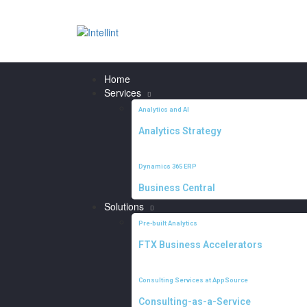
Home
Services
Analytics and AI
Analytics Strategy
Dynamics 365 ERP
Business Central
Solutions
Pre-built Analytics
FTX Business Accelerators
Consulting Services at AppSource
Consulting-as-a-Service