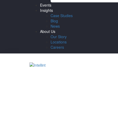
Events
Insights
Case Studies
Blog
News
About Us
Our Story
Locations
Careers