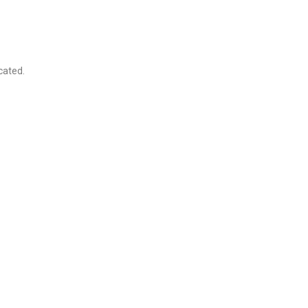
cated.