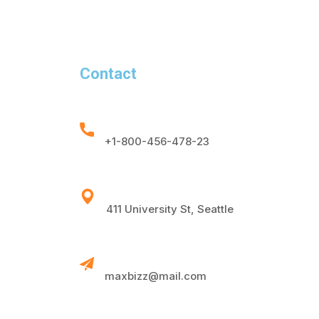
Contact
+1-800-456-478-23
411 University St, Seattle
maxbizz@mail.com