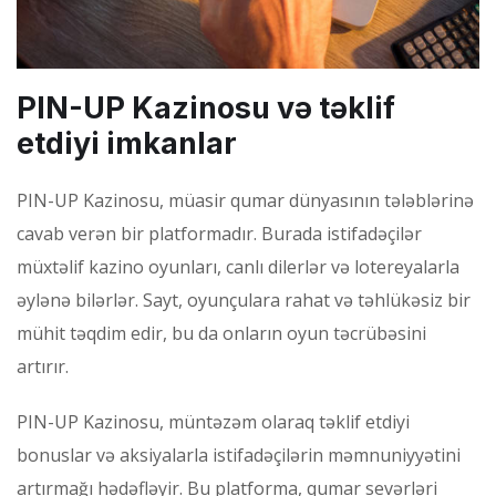
PIN-UP Kazinosu və təklif
etdiyi imkanlar
PIN-UP Kazinosu, müasir qumar dünyasının tələblərinə
cavab verən bir platformadır. Burada istifadəçilər
müxtəlif kazino oyunları, canlı dilerlər və lotereyalarla
əylənə bilərlər. Sayt, oyunçulara rahat və təhlükəsiz bir
mühit təqdim edir, bu da onların oyun təcrübəsini
artırır.
PIN-UP Kazinosu, müntəzəm olaraq təklif etdiyi
bonuslar və aksiyalarla istifadəçilərin məmnuniyyətini
artırmağı hədəfləyir. Bu platforma, qumar sevərləri