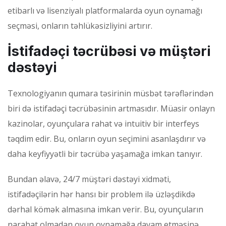
etibarlı və lisenziyalı platformalarda oyun oynamağı
seçməsi, onların təhlükəsizliyini artırır.
İstifadəçi təcrübəsi və müştəri
dəstəyi
Texnologiyanın qumara təsirinin müsbət tərəflərindən
biri də istifadəçi təcrübəsinin artmasıdır. Müasir onlayn
kazinolar, oyunçulara rahat və intuitiv bir interfeys
təqdim edir. Bu, onların oyun seçimini asanlaşdırır və
daha keyfiyyətli bir təcrübə yaşamağa imkan tanıyır.
Bundan əlavə, 24/7 müştəri dəstəyi xidməti,
istifadəçilərin hər hansı bir problem ilə üzləşdikdə
dərhal kömək almasına imkan verir. Bu, oyunçuların
narahat olmadan oyun oynamağa davam etməsinə