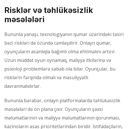
Risklər və təhlükəsizlik
məsələləri
Bununla yanaşı, texnologiyanın qumar üzərindəki təsiri
bəzi riskləri də özündə cəmləşdirir. Onlayn qumar,
oyunçuların asanlıqla bağımlı olma ehtimalını artırır.
Uzun müddət oyun oynamaq, maliyyə itkilərinə və
psixoloji problemlərə səbəb ola bilər. Oyunçular, bu
risklərin fərqində olmalı və məsuliyyətli
davranmalıdırlar.
Bununla bərabər, onlayn platformalarda təhlükəsizlik
məsələləri də ön plana çıxır. Oyunçuların şəxsi
məlumatlarının və maliyyə məlumatlarının qorunması,
kazinoların əsas prioritetlərindən biridir. İstifadəçilərin,