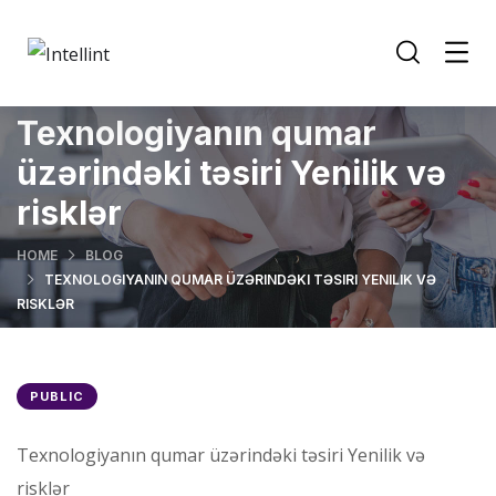
Texnologiyanın qumar
üzərindəki təsiri Yenilik və
risklər
HOME
BLOG
TEXNOLOGIYANIN QUMAR ÜZƏRINDƏKI TƏSIRI YENILIK VƏ
RISKLƏR
PUBLIC
Texnologiyanın qumar üzərindəki təsiri Yenilik və
risklər