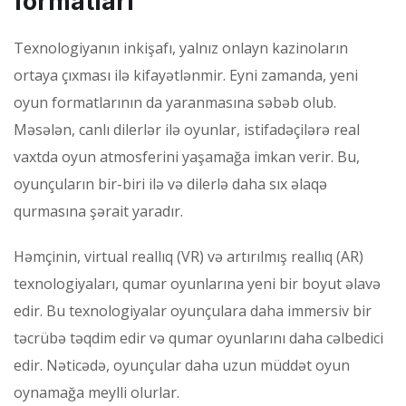
formatları
Texnologiyanın inkişafı, yalnız onlayn kazinoların
ortaya çıxması ilə kifayətlənmir. Eyni zamanda, yeni
oyun formatlarının da yaranmasına səbəb olub.
Məsələn, canlı dilerlər ilə oyunlar, istifadəçilərə real
vaxtda oyun atmosferini yaşamağa imkan verir. Bu,
oyunçuların bir-biri ilə və dilerlə daha sıx əlaqə
qurmasına şərait yaradır.
Həmçinin, virtual reallıq (VR) və artırılmış reallıq (AR)
texnologiyaları, qumar oyunlarına yeni bir boyut əlavə
edir. Bu texnologiyalar oyunçulara daha immersiv bir
təcrübə təqdim edir və qumar oyunlarını daha cəlbedici
edir. Nəticədə, oyunçular daha uzun müddət oyun
oynamağa meylli olurlar.