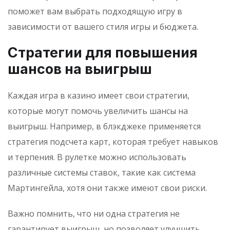
поможет вам выбрать подходящую игру в
зависимости от вашего стиля игры и бюджета.
Стратегии для повышения
шансов на выигрыш
Каждая игра в казино имеет свои стратегии,
которые могут помочь увеличить шансы на
выигрыш. Например, в блэкджеке применяется
стратегия подсчета карт, которая требует навыков
и терпения. В рулетке можно использовать
различные системы ставок, такие как система
Мартингейла, хотя они также имеют свои риски.
Важно помнить, что ни одна стратегия не
гарантирует выигрыш, но позволяет улучшить