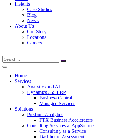
Insights
Case Studies
Blog
News
About Us
Our Story
Locations
Careers
Search
for:
Home
Services
Analytics and AI
Dynamics 365 ERP
Business Central
Managed Services
Solutions
Pre-built Analytics
FTX Business Accelerators
Consulting Services at AppSource
Consulting-as-a-Service
Dashboard Assessment