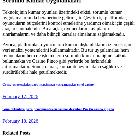
Sorumlu Kumar Uygulamaları
Teknolojinin kumar oyunları üzerindeki etkisi, sorumlu kumar
uygulamalarını da beraberinde getirmiştir. Çevrim içi platformlar,
oyuncuların bütçelerini kontrol etmelerine yardımcı olmak için çeşitli
araçlar sunmaktadır. Bu araçlar, oyuncuların kayıplarını
sınırlamalarını ve daha bilinçli kararlar almalarını sağlamaktadır.
Ayrıca, platformlar, oyuncuların kumar alışkanlıklarını izlemek için
veri analizi yöntemlerini kullanmaktadır. Bu tür uygulamalar, hem
oyuncuların hem de işletmelerin sorumlu kumar pratiğine katkıda
bulunmakta ve Casino Pinco gibi yerlerde bu farkındalık
artırılmaktadır. Sonuç olarak, kumar deneyimi daha sağlıklı ve
sürdürülebilir hale getirilmektedir.
Consejos esenciales para maximizar tus ganancias en el casino
February 17, 2026
Guía definitiva para principiantes en casinos descubre Pin Up casino y gana
February 18, 2026
Related Posts