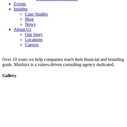
Events
Insights
Case Studies
Blog
News
About Us
Our Story
Locations
Careers
Over 10 years we help companies reach their financial and branding
goals. Maxbizz is a values-driven consulting agency dedicated.
Gallery