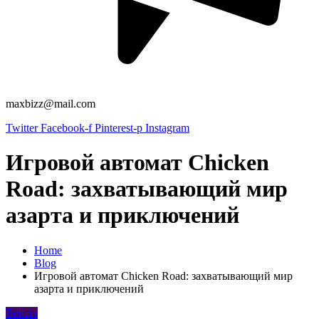
maxbizz@mail.com
Twitter
Facebook-f
Pinterest-p
Instagram
Игровой автомат Chicken
Road: захватывающий мир
азарта и приключений
Home
Blog
Игровой автомат Chicken Road: захватывающий мир
азарта и приключений
Текста