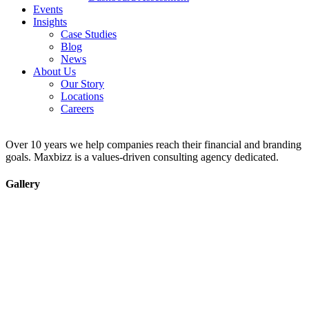
Events
Insights
Case Studies
Blog
News
About Us
Our Story
Locations
Careers
Over 10 years we help companies reach their financial and branding
goals. Maxbizz is a values-driven consulting agency dedicated.
Gallery