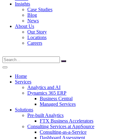
Insights
Case Studies
Blog
News
About Us
Our Story
Locations
Careers
Search
for:
Home
Services
Analytics and AI
Dynamics 365 ERP
Business Central
Managed Services
Solutions
Pre-built Analytics
FTX Business Accelerators
Consulting Services at AppSource
Consulting-as-a-Service
Dashboard Assessment