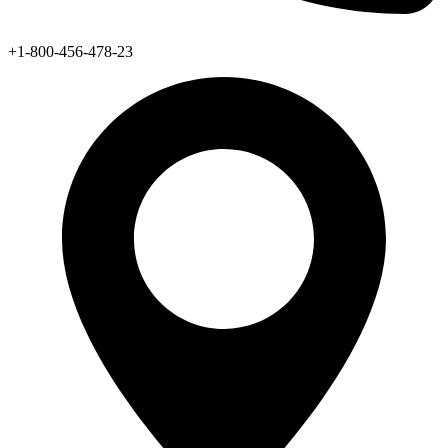
+1-800-456-478-23