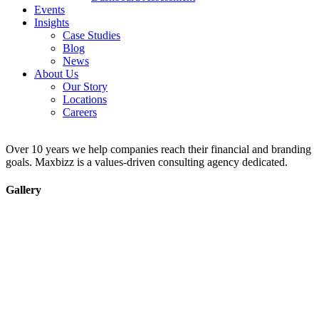
Events
Insights
Case Studies
Blog
News
About Us
Our Story
Locations
Careers
Over 10 years we help companies reach their financial and branding
goals. Maxbizz is a values-driven consulting agency dedicated.
Gallery