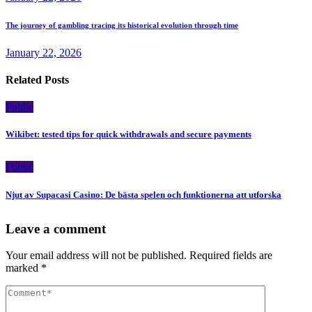
The journey of gambling tracing its historical evolution through time
January 22, 2026
Related Posts
Public
Wikibet: tested tips for quick withdrawals and secure payments
Public
Njut av Supacasi Casino: De bästa spelen och funktionerna att utforska
Leave a comment
Your email address will not be published.
Required fields are
marked
*