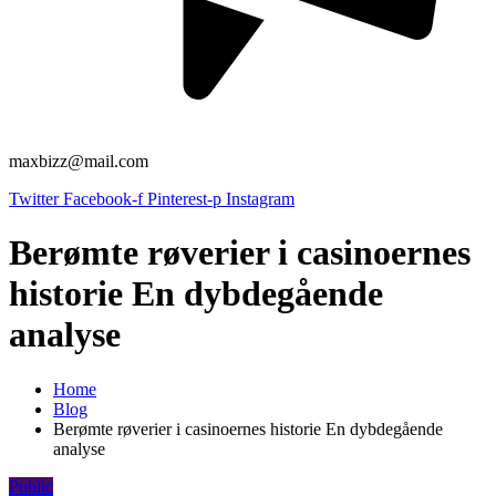
maxbizz@mail.com
Twitter
Facebook-f
Pinterest-p
Instagram
Berømte røverier i casinoernes
historie En dybdegående
analyse
Home
Blog
Berømte røverier i casinoernes historie En dybdegående
analyse
Public