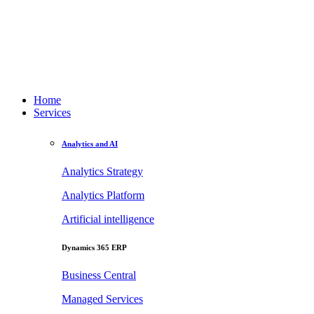
Home
Services
Analytics and AI
Analytics Strategy
Analytics Platform
Artificial intelligence
Dynamics 365 ERP
Business Central
Managed Services