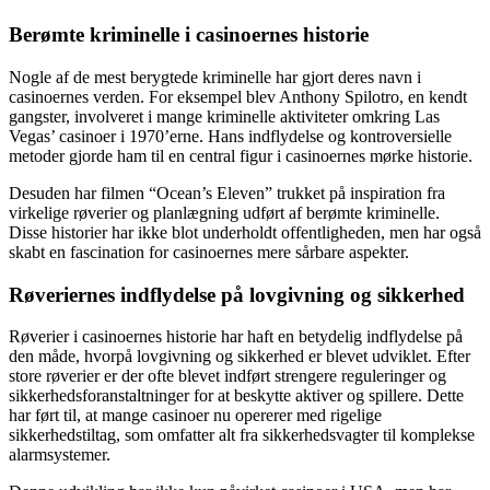
Berømte kriminelle i casinoernes historie
Nogle af de mest berygtede kriminelle har gjort deres navn i
casinoernes verden. For eksempel blev Anthony Spilotro, en kendt
gangster, involveret i mange kriminelle aktiviteter omkring Las
Vegas’ casinoer i 1970’erne. Hans indflydelse og kontroversielle
metoder gjorde ham til en central figur i casinoernes mørke historie.
Desuden har filmen “Ocean’s Eleven” trukket på inspiration fra
virkelige røverier og planlægning udført af berømte kriminelle.
Disse historier har ikke blot underholdt offentligheden, men har også
skabt en fascination for casinoernes mere sårbare aspekter.
Røveriernes indflydelse på lovgivning og sikkerhed
Røverier i casinoernes historie har haft en betydelig indflydelse på
den måde, hvorpå lovgivning og sikkerhed er blevet udviklet. Efter
store røverier er der ofte blevet indført strengere reguleringer og
sikkerhedsforanstaltninger for at beskytte aktiver og spillere. Dette
har ført til, at mange casinoer nu opererer med rigelige
sikkerhedstiltag, som omfatter alt fra sikkerhedsvagter til komplekse
alarmsystemer.