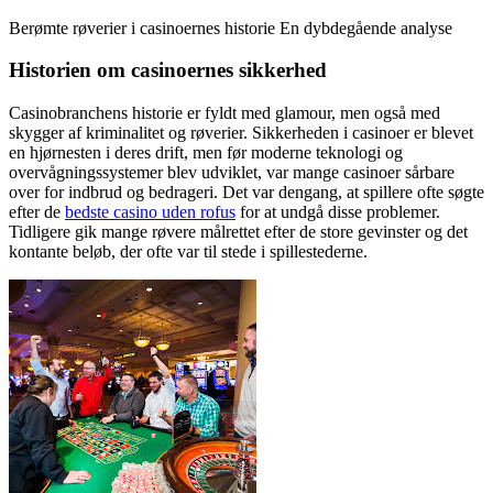
Berømte røverier i casinoernes historie En dybdegående analyse
Historien om casinoernes sikkerhed
Casinobranchens historie er fyldt med glamour, men også med
skygger af kriminalitet og røverier. Sikkerheden i casinoer er blevet
en hjørnesten i deres drift, men før moderne teknologi og
overvågningssystemer blev udviklet, var mange casinoer sårbare
over for indbrud og bedrageri. Det var dengang, at spillere ofte søgte
efter de
bedste casino uden rofus
for at undgå disse problemer.
Tidligere gik mange røvere målrettet efter de store gevinster og det
kontante beløb, der ofte var til stede i spillestederne.