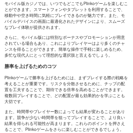
モバイル版カジノでは、いつでもどこでもPlinkoゲームを楽しむこ
とができます。スマートフォンやタブレットを利用することで、
移動中や空き時間に気軽にプレイできるのが魅力です。また、モ
バイルデバイスの画面に最適化されたデザインにより、スムーズ
なプレイ体験が提供されます。
さらに、モバイル版には特別なボーナスやプロモーションが用意
されている場合もあり、これによりプレイヤーはより多くのチャ
ンスを得ることができます。簡単な操作で手軽に楽しめるため、
多忙な現代人にとって理想的な選択肢と言えるでしょう。
勝率を上げるためのコツ
Plinkoゲームで勝率を上げるためには、まずプレイする際の戦略を
考えることが重要です。リスクを分散させるために、チップの配
置を工夫することで、期待できる倍率を高めることができます。
複数回プレイすることで、どの配置が最も効果的かを学ぶことも
大切です。
また、時間帯やプレイヤー数によっても結果が変わることがあり
ます。競争が少ない時間帯を狙ってプレイすることで、より良い
結果を得られる可能性が高まります。これらのポイントを押さえ
ることで、Plinkoゲームをさらに楽しむことができるでしょう。