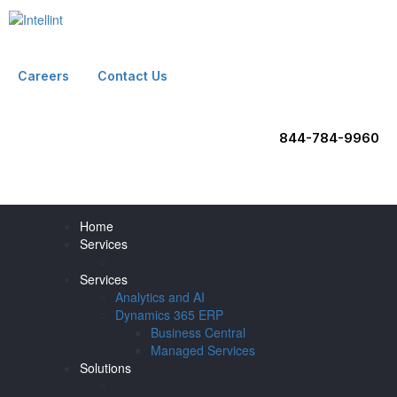
Careers
Contact Us
844-784-9960
Home
Services
Services
Analytics and AI
Dynamics 365 ERP
Business Central
Managed Services
Solutions