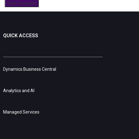
QUICK ACCESS
Dynamics Business Central
Analytics and AI
Managed Services