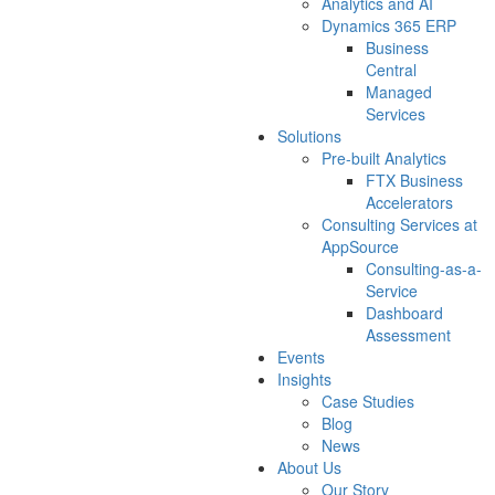
Analytics and AI
Dynamics 365 ERP
Business
Central
Managed
Services
Solutions
Pre-built Analytics
FTX Business
Accelerators
Consulting Services at
AppSource
Consulting-as-a-
Service
Dashboard
Assessment
Events
Insights
Case Studies
Blog
News
About Us
Our Story