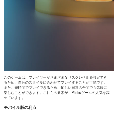
このゲームは、プレイヤーがさまざまなリスクレベルを設定でき
るため、自分のスタイルに合わせてプレイすることが可能です。
また、短時間でプレイできるため、忙しい日常の合間でも気軽に
楽しむことができます。これらの要素が、Plinkoゲームの人気を高
めています。
モバイル版の利点