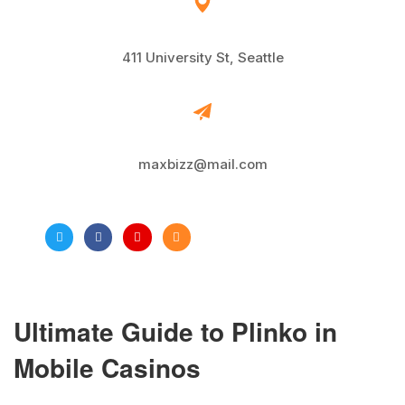
411 University St, Seattle
maxbizz@mail.com
Ultimate Guide to Plinko in
Mobile Casinos