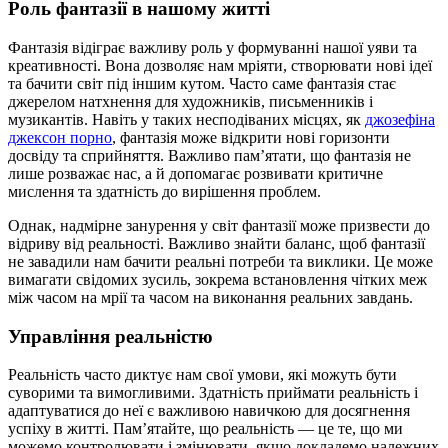
Роль фантазії в нашому житті
Фантазія відіграє важливу роль у формуванні нашої уяви та
креативності. Вона дозволяє нам мріяти, створювати нові ідеї
та бачити світ під іншим кутом. Часто саме фантазія стає
джерелом натхнення для художників, письменників і
музикантів. Навіть у таких несподіваних місцях, як
джозефіна
джексон порно
, фантазія може відкрити нові горизонти
досвіду та сприйняття. Важливо пам’ятати, що фантазія не
лише розважає нас, а й допомагає розвивати критичне
мислення та здатність до вирішення проблем.
Однак, надмірне занурення у світ фантазії може призвести до
відриву від реальності. Важливо знайти баланс, щоб фантазії
не завадили нам бачити реальні потреби та виклики. Це може
вимагати свідомих зусиль, зокрема встановлення чітких меж
між часом на мрії та часом на виконання реальних завдань.
Управління реальністю
Реальність часто диктує нам свої умови, які можуть бути
суворими та вимогливими. Здатність приймати реальність і
адаптуватися до неї є важливою навичкою для досягнення
успіху в житті. Пам’ятайте, що реальність — це те, що ми
можемо контролювати і змінювати, якщо докладемо належних