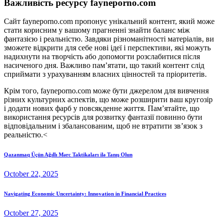
Важливість ресурсу fayneporno.com
Сайт fayneporno.com пропонує унікальний контент, який може
стати корисним у вашому прагненні знайти баланс між
фантазією і реальністю. Завдяки різноманітності матеріалів, ви
зможете відкрити для себе нові ідеї і перспективи, які можуть
надихнути на творчість або допомогти розслабитися після
насиченого дня. Важливо пам’ятати, що такий контент слід
сприймати з урахуванням власних цінностей та пріоритетів.
Крім того, fayneporno.com може бути джерелом для вивчення
різних культурних аспектів, що може розширити ваш кругозір
і додати нових фарб у повсякденне життя. Пам’ятайте, що
використання ресурсів для розвитку фантазії повинно бути
відповідальним і збалансованим, щоб не втратити зв’язок з
реальністю.<
Qazanmaq Üçün Ağıllı Mərc Taktikaları ilə Tanış Olun
October 22, 2025
Navigating Economic Uncertainty: Innovation in Financial Practices
October 27, 2025