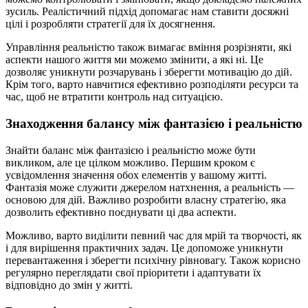
зусиль. Реалістичний підхід допомагає нам ставити досяжні
цілі і розробляти стратегії для їх досягнення.
Управління реальністю також вимагає вміння розрізняти, які
аспекти нашого життя ми можемо змінити, а які ні. Це
дозволяє уникнути розчарувань і зберегти мотивацію до дій.
Крім того, варто навчитися ефективно розподіляти ресурси та
час, щоб не втратити контроль над ситуацією.
Знаходження балансу між фантазією і реальністю
Знайти баланс між фантазією і реальністю може бути
викликом, але це цілком можливо. Першим кроком є
усвідомлення значення обох елементів у вашому житті.
Фантазія може служити джерелом натхнення, а реальність —
основою для дій. Важливо розробити власну стратегію, яка
дозволить ефективно поєднувати ці два аспекти.
Можливо, варто виділити певний час для мрій та творчості, як
і для вирішення практичних задач. Це допоможе уникнути
перевантаження і зберегти психічну рівновагу. Також корисно
регулярно переглядати свої пріоритети і адаптувати їх
відповідно до змін у житті.